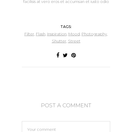
facilisis at vero eros et accumsan et iusto odio
TAGS:
Filter
,
Flash
,
Inspiration
,
Mood
,
Photography
,
Shutter
,
Street
POST A COMMENT