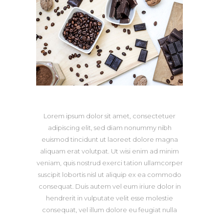
Lorem ipsum dolor sit amet, consectetuer
adipiscing elit, sed diam nonummy nibh
euismod tincidunt ut laoreet dolore magna
aliquam erat volutpat. Ut wisi enim ad minim
veniam, quis nostrud exerci tation ullamcorper
suscipit lobortis nisl ut aliquip ex ea commodo
consequat. Duis autem vel eum iriure dolor in
hendrerit in vulputate velit esse molestie
consequat, vel illum dolore eu feugiat nulla