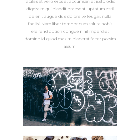
facilisis at vero eros et accumsan et iusto odio
dignissim qui blandit praesent luptatum zzril
delenit augue duis dolore te feugait nulla
facilisi. Nam liber tempor cum soluta nobis
eleifend option congue nihil imperdiet
doming id quod mazim placerat facer possim
assum.