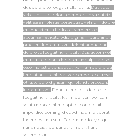
duis dolore te feugait nulla facilisi.
Duis autem
vel eum iriure dolor in hendrerit in vulputate
velit esse molestie consequat, vel illum dolore
eu feugiat nulla facilisis at vero eros et
accumsan et iusto odio dignissim qui blandit
praesent luptatum zzril delenit augue duis
dolore te feugait nulla facilisi.Duis autem vel
eum iriure dolor in hendrerit in vulputate velit
esse molestie consequat, vel illum dolore eu
feugiat nulla facilisis at vero eros etaccumsan
et iusto odio dignissim qui blandit praesent
luptatum zzril.
Elenit augue duis dolore te
feugait nulla facilisi. Nam liber tempor cum
soluta nobis eleifend option congue nihil
imperdiet doming id quod mazim placerat
facer possim assum. Eodem modo typi, qui
nunc nobis videntur parum clari, fiant
sollemnes in.