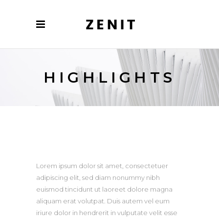
HIGHLIGHTS
Lorem ipsum dolor sit amet, consectetuer
adipiscing elit, sed diam nonummy nibh
euismod tincidunt ut laoreet dolore magna
aliquam erat volutpat. Duis autem vel eum
iriure dolor in hendrerit in vulputate velit esse