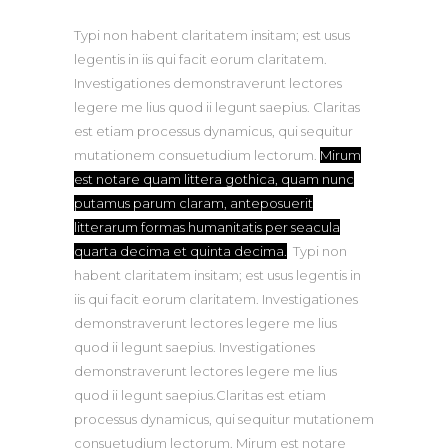
Typi non habent claritatem insitam; est usus
legentis in iis qui facit eorum claritatem.
Investigationes demonstraverunt lectores
legere me lius quod ii legunt saepius. Claritas
est etiam processus dynamicus, qui sequitur
mutationem consuetudium lectorum.
Mirum
est notare quam littera gothica, quam nunc
putamus parum claram, anteposuerit
litterarum formas humanitatis per seacula
quarta decima et quinta decima.
Typi non
habent claritatem insitam; est usus legentis in
iis qui facit eorum claritatem. Investigationes
demonstraverunt lectores legere me lius
quod ii legunt saepius. Investigationes
demonstraverunt lectores legere me lius
quod ii legunt saepius.Claritas est etiam
processus dynamicus, qui sequitur mutationem
consuetudium lectorum. Mirum est notare