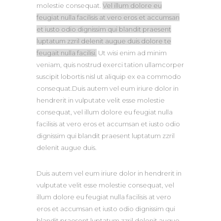
molestie consequat.
Vel illum dolore eu
feugiat nulla facilisis at vero eros et accumsan
et iusto odio dignissim qui blandit praesent
luptatum zzril delenit augue duis dolore te
feugait nulla facilisi.
Ut wisi enim ad minim
veniam, quis nostrud exerci tation ullamcorper
suscipit lobortis nisl ut aliquip ex ea commodo
consequat.Duis autem vel eum iriure dolor in
hendrerit in vulputate velit esse molestie
consequat, vel illum dolore eu feugiat nulla
facilisis at vero eros et accumsan et iusto odio
dignissim qui blandit praesent luptatum zzril
delenit augue duis.
Duis autem vel eum iriure dolor in hendrerit in
vulputate velit esse molestie consequat, vel
illum dolore eu feugiat nulla facilisis at vero
eros et accumsan et iusto odio dignissim qui
blandit praesent luptatum zzril delenit augue