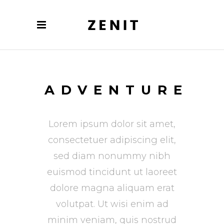
ADVENTURE
Lorem ipsum dolor sit amet,
consectetuer adipiscing elit,
sed diam nonummy nibh
euismod tincidunt ut laoreet
dolore magna aliquam erat
volutpat. Ut wisi enim ad
minim veniam, quis nostrud