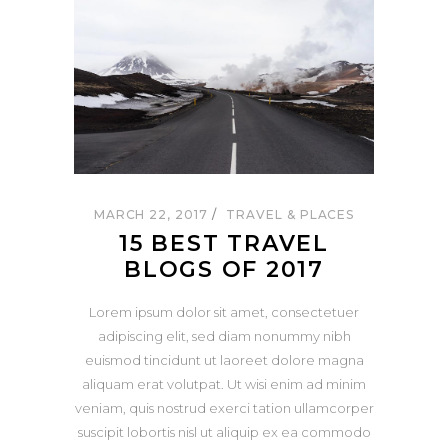
MARCH 22, 2017
TRAVEL & PLACES
15 BEST TRAVEL
BLOGS OF 2017
Lorem ipsum dolor sit amet, consectetuer
adipiscing elit, sed diam nonummy nibh
euismod tincidunt ut laoreet dolore magna
aliquam erat volutpat. Ut wisi enim ad minim
veniam, quis nostrud exerci tation ullamcorper
suscipit lobortis nisl ut aliquip ex ea commodo