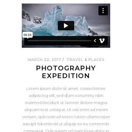
MARCH 22, 2017
TRAVEL & PLACES
PHOTOGRAPHY
EXPEDITION
Lorem ipsum dolor sit amet, consectetuer
adipiscing elit, sed diam nonummy nibh
euismod tincidunt ut laoreet dolore magna
aliquam erat volutpat. Ut wisi enim ad minim
veniam, quis nostrud exerci tation ullamcorper
suscipit lobortis nisl ut aliquip ex ea commodo
consequat. Duis autem vel eum iriure dolor in