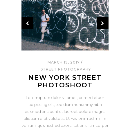
MARCH 19, 2017
STREET PHOTOGRAPHY
NEW YORK STREET
PHOTOSHOOT
Lorem ipsum dolor sit amet, consectetuer
adipiscing elit, sed diam nonummy nibh
euismod tincidunt ut laoreet dolore magna
aliquam erat volutpat. Ut wisi enim ad minim
veniam, quis nostrud exerci tation ullamcorper