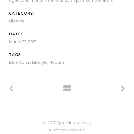
eget condimentum rhoncus, sem quam semper libero.
CATEGORY:
Lifestyle
DATE:
March 22, 2017
TAGS:
Blue
Colors
Lifestyle
Modern
© 2017 Qode Interactive,
All Rights Reserved