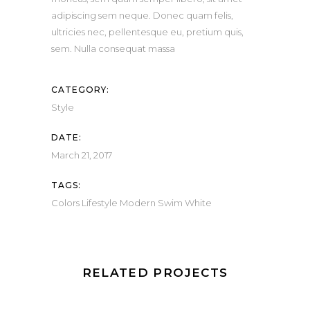
adipiscing sem neque. Donec quam felis,
ultricies nec, pellentesque eu, pretium quis,
sem. Nulla consequat massa
CATEGORY:
Style
DATE:
March 21, 2017
TAGS:
Colors
Lifestyle
Modern
Swim
White
RELATED PROJECTS