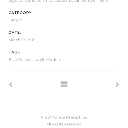
eget condimentum rhoncus, sem quam semper libero.
CATEGORY:
Fashion
DATE:
March 23, 2017
TAGS:
Blue
Colors
Lifestyle
Modern
© 2017 Qode Interactive,
All Rights Reserved